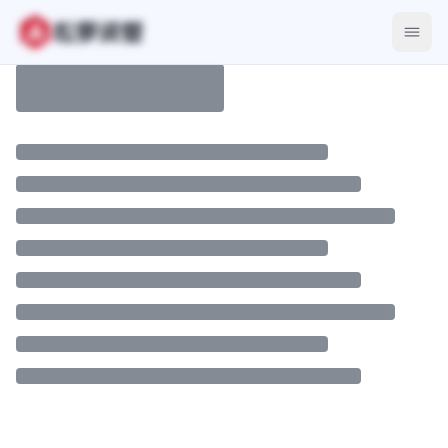
LaunchPad